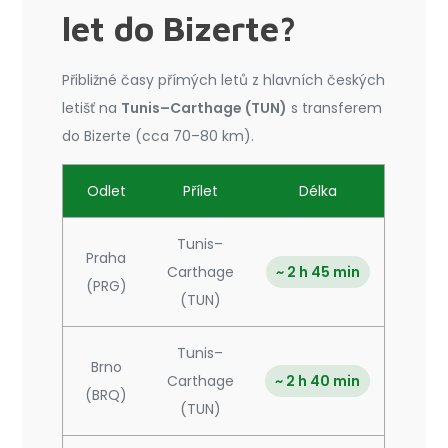
let do Bizerte?
Přibližné časy přímých letů z hlavních českých
letišť na
Tunis–Carthage (TUN)
s transferem
do Bizerte (cca 70–80 km).
Odlet
Přílet
Délka
Tunis–
Praha
Carthage
~ 2 h 45 min
(PRG)
(TUN)
Tunis–
Brno
Carthage
~ 2 h 40 min
(BRQ)
(TUN)