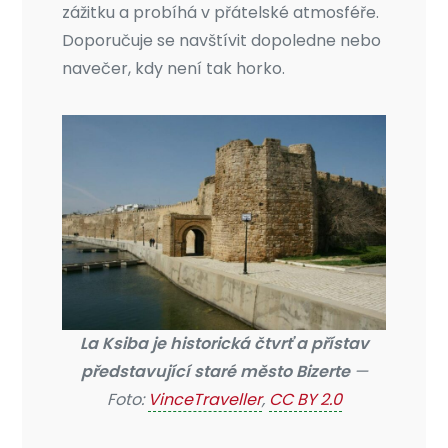
zážitku a probíhá v přátelské atmosféře.
Doporučuje se navštívit dopoledne nebo
navečer, kdy není tak horko.
La Ksiba je historická čtvrť a přístav
představující staré město Bizerte
—
Foto:
VinceTraveller
,
CC BY 2.0