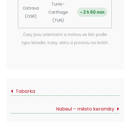
Tunis–
Ostrava
Carthage
~ 2 h 50 min
(OSR)
(TUN)
Časy jsou orientační a mohou se lišit podle
typu letadla, trasy, větru a provozu na letišti.
Navigace
Tabarka
pro
Nabeul – město keramiky
příspěvek