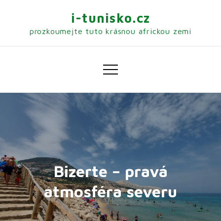
Skip
i-tunisko.cz
to
prozkoumejte tuto krásnou africkou zemi
content
Bizerte – pravá
atmosféra severu