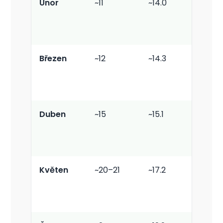
Únor
~11
~14.0
Nízké
Březen
~12
~14.3
Nízké
Duben
~15
~15.1
Nízké
Květen
~20–21
~17.2
Středn