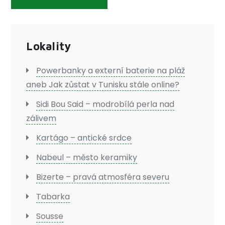
Lokality
Powerbanky a externí baterie na pláž
aneb Jak zůstat v Tunisku stále online?
Sidi Bou Said – modrobílá perla nad
zálivem
Kartágo – antické srdce
Nabeul – město keramiky
Bizerte – pravá atmosféra severu
Tabarka
Sousse