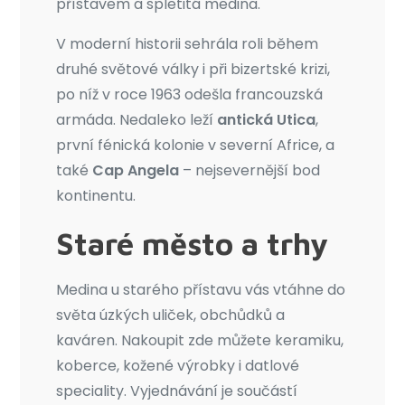
přístavem a spletitá medina.
V moderní historii sehrála roli během
druhé světové války i při bizertské krizi,
po níž v roce 1963 odešla francouzská
armáda. Nedaleko leží
antická Utica
,
první fénická kolonie v severní Africe, a
také
Cap Angela
– nejsevernější bod
kontinentu.
Staré město a trhy
Medina u starého přístavu vás vtáhne do
světa úzkých uliček, obchůdků a
kaváren. Nakoupit zde můžete keramiku,
koberce, kožené výrobky i datlové
speciality. Vyjednávání je součástí