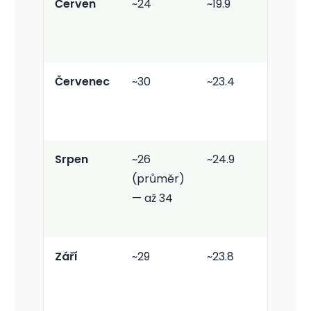
Červen
~24
~19.9
Středn
Červenec
~30
~23.4
Vysok
Srpen
~26
~24.9
Vysok
(průměr)
— až 34
Září
~29
~23.8
Středn