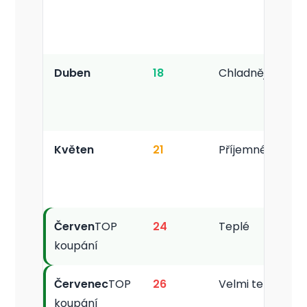
Duben
18
Chladnější
O
Květen
21
Příjemné
Červen
TOP
24
Teplé
koupání
Červenec
TOP
26
Velmi teplé
koupání