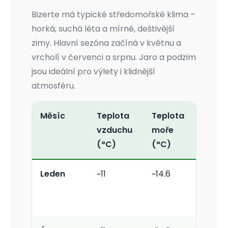
Bizerte má typické středomořské klima –
horká, suchá léta a mírné, deštivější
zimy. Hlavní sezóna začíná v květnu a
vrcholí v červenci a srpnu. Jaro a podzim
jsou ideální pro výlety i klidnější
atmosféru.
Měsíc
Teplota
Teplota
Ceny
vzduchu
moře
hotelů
(°C)
(°C)
Leden
~11
~14.6
Nízké