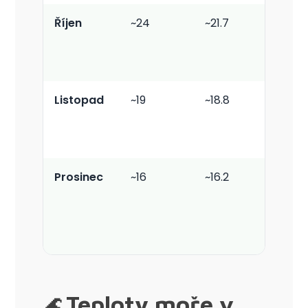
Říjen
~24
~21.7
Středn
Listopad
~19
~18.8
Nízké
Prosinec
~16
~16.2
Nízké
🌊
Teploty moře v